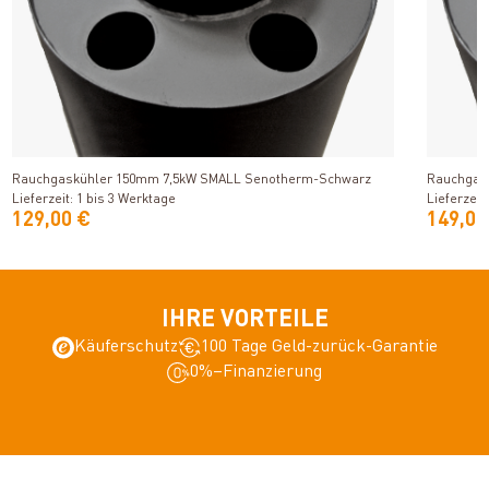
Produkt ansehen
Rauchgaskühler 150mm 7,5kW SMALL Senotherm-Schwarz
Rauchgas
Lieferzeit: 1 bis 3 Werktage
Lieferzeit
129,00 €
149,00
IHRE VORTEILE
Käuferschutz
100 Tage Geld-zurück-Garantie
0%–Finanzierung