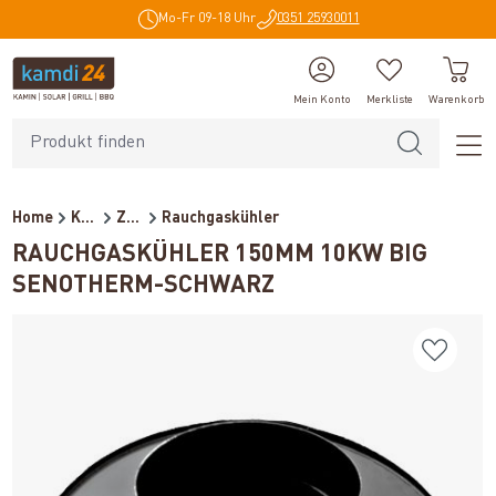
Mo-Fr 09-18 Uhr
0351 25930011
alt springen
Mein Konto
Merkliste
Warenkorb
Home
Kaminzubehör
Zubehör Schornsteine
Rauchgaskühler
RAUCHGASKÜHLER 150MM 10KW BIG
SENOTHERM-SCHWARZ