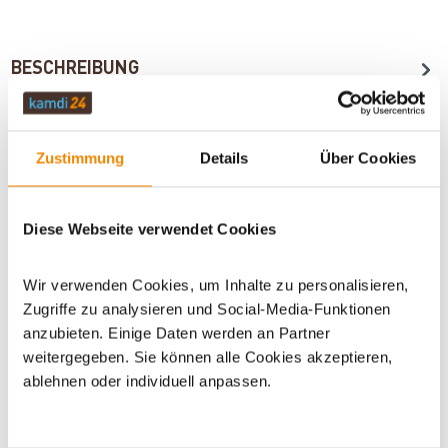
BESCHREIBUNG
TECHNISCHE DATEN
Zustimmung
Details
Über Cookies
BEWERTUNGEN (0)
Diese Webseite verwendet Cookies
Wir verwenden Cookies, um Inhalte zu personalisieren,
WICHTIGE INFOS
Zugriffe zu analysieren und Social-Media-Funktionen
anzubieten. Einige Daten werden an Partner
weitergegeben. Sie können alle Cookies akzeptieren,
ablehnen oder individuell anpassen.
Artikeldatenblatt drucken
Frage zum Artikel
Dieses Produkt finden Sie unter:
Kaminzubehör
|
Zubehör