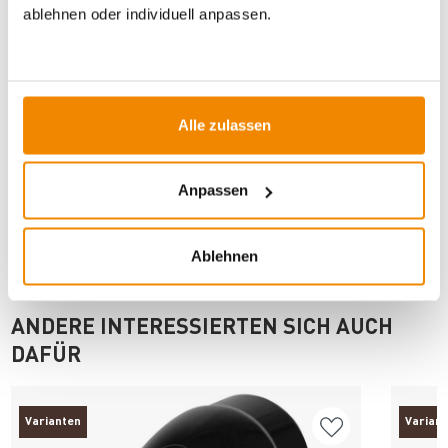
ablehnen oder individuell anpassen.
Artikeldatenblatt drucken
Frage zum Artikel
Alle zulassen
Dieses Produkt finden Sie unter:
Kaminzubehör
|
Ofenrohre
für Holzöfen
|
150 mm
Anpassen
Ablehnen
ANDERE INTERESSIERTEN SICH AUCH
DAFÜR
Varianten
Varian