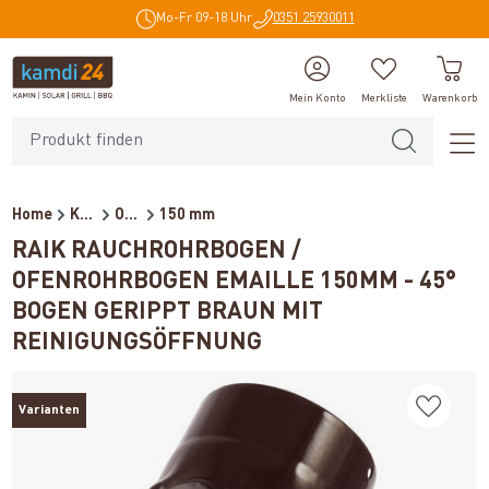
Mo-Fr 09-18 Uhr
0351 25930011
alt springen
Mein Konto
Merkliste
Warenkorb
Home
Kaminzubehör
Ofenrohre für Holzöfen
150 mm
RAIK RAUCHROHRBOGEN /
OFENROHRBOGEN EMAILLE 150MM - 45°
BOGEN GERIPPT BRAUN MIT
REINIGUNGSÖFFNUNG
Varianten