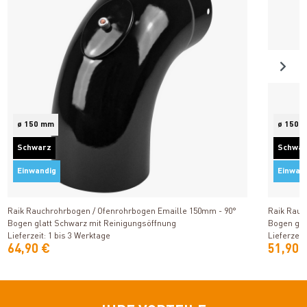
ø 150 mm
ø 150 
Schwarz
Schwa
Einwandig
Einwan
Produkt ansehen
Raik Rauchrohrbogen / Ofenrohrbogen Emaille 150mm - 90°
Raik Rauc
Bogen glatt Schwarz mit Reinigungsöffnung
Bogen gla
Lieferzeit: 1 bis 3 Werktage
Lieferzeit
64,90 €
51,90 