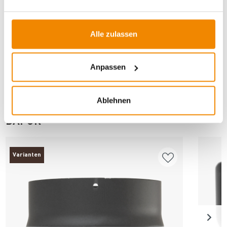
Dieses Produkt finden Sie unter:
Kaminzubehör
|
Ofenrohre
für Holzöfen
|
Erweiterungen
|
Ofenrohr schwarz
Alle zulassen
Anpassen
Ablehnen
ANDERE INTERESSIERTEN SICH AUCH
DAFÜR
Varianten