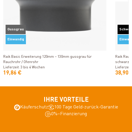
Gussgrau
Schwa
Einwandig
Einwan
Produkt ansehen
Raik Basic Erweiterung 120mm – 130mm gussgrau für
Raik Rauc
Rauchrohr / Ofenrohr
schwarz
Lieferzeit: 3 bis 4 Wochen
Lieferzeit
19,86 €
38,90 
IHRE VORTEILE
Käuferschutz
100 Tage Geld-zurück-Garantie
0%–Finanzierung