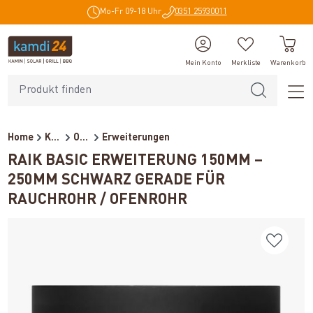
Mo-Fr 09-18 Uhr
0351 25930011
alt springen
Mein Konto
Merkliste
Warenkorb
Home
Kaminzubehör
Ofenrohre für Holzöfen
Erweiterungen
RAIK BASIC ERWEITERUNG 150MM –
250MM SCHWARZ GERADE FÜR
RAUCHROHR / OFENROHR