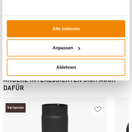
Artikeldatenblatt drucken
Frage zum Artikel
Dieses Produkt finden Sie unter:
Kaminzubehör
|
Ofenrohre
Alle zulassen
für Holzöfen
|
130 mm
|
Ofenrohr schwarz
Anpassen
Ablehnen
ANDERE INTERESSIERTEN SICH AUCH
DAFÜR
Varianten