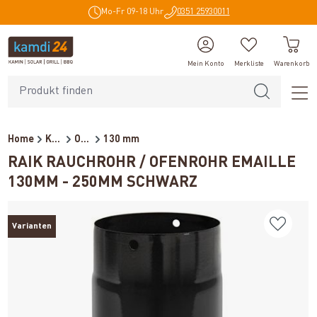
Mo-Fr 09-18 Uhr
0351 25930011
alt springen
Mein Konto
Merkliste
Warenkorb
Home
Kaminzubehör
Ofenrohre für Holzöfen
130 mm
RAIK RAUCHROHR / OFENROHR EMAILLE
130MM - 250MM SCHWARZ
Varianten