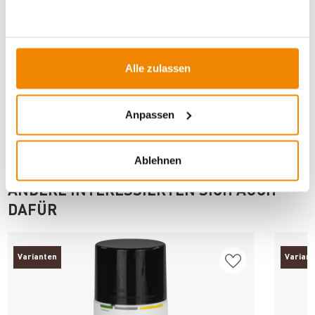
Artikeldatenblatt drucken
Frage zum Artikel
Dieses Produkt finden Sie unter:
Kaminzubehör
|
Alle zulassen
Rauchrohr-/Ofenlack
|
Ofenrohre für Holzöfen
Anpassen
Ablehnen
ANDERE INTERESSIERTEN SICH AUCH
DAFÜR
Varianten
Varian