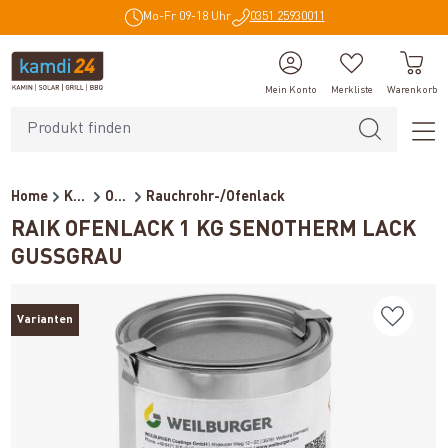
Mo-Fr 09-18 Uhr
0351 25930011
alt springen
Mein Konto
Merkliste
Warenkorb
Home
Kaminzubehör
Ofenrohre für Holzöfen
Rauchrohr-/Ofenlack
RAIK OFENLACK 1 KG SENOTHERM LACK
GUSSGRAU
Varianten