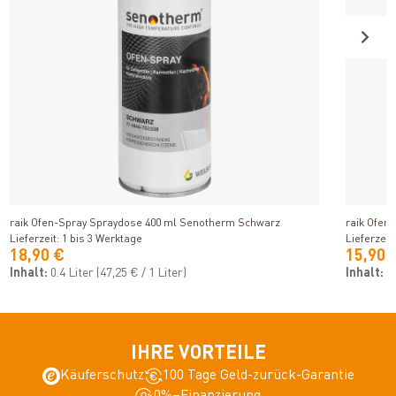
Produkt ansehen
raik Ofen-Spray Spraydose 400 ml Senotherm Schwarz
raik Ofen
Lieferzeit: 1 bis 3 Werktage
Lieferzeit
18,90 €
15,90 
Inhalt:
0.4 Liter
(47,25 € / 1 Liter)
Inhalt:
0
IHRE VORTEILE
Käuferschutz
100 Tage Geld-zurück-Garantie