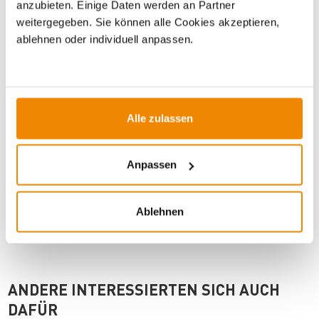
BUNDLE PRODUKTE
anzubieten. Einige Daten werden an Partner
weitergegeben. Sie können alle Cookies akzeptieren,
ablehnen oder individuell anpassen.
WICHTIGE INFOS
Alle zulassen
Artikeldatenblatt drucken
Frage zum Artikel
Dieses Produkt finden Sie unter:
Kaminzubehör
|
Anpassen
Kaminbesteck
Ablehnen
ANDERE INTERESSIERTEN SICH AUCH
DAFÜR