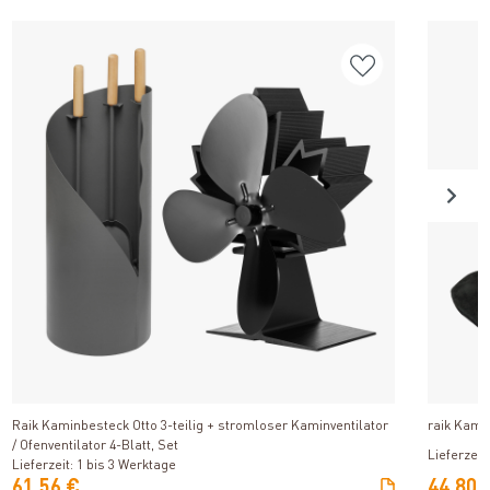
Produkt ansehen
Raik Kaminbesteck Otto 3-teilig + stromloser Kaminventilator
raik Kami
/ Ofenventilator 4-Blatt, Set
Lieferzeit
Lieferzeit: 1 bis 3 Werktage
61,56 €
44,80 