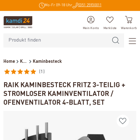
Mo-Fr 09-18 Uhr
0351 25930011
alt springen
Mein Konto
Merkliste
Warenkorb
Home
Kaminzubehör
Kaminbesteck
(1)
Durchschnittliche Bewertung von 5 von 5 Sternen
RAIK KAMINBESTECK FRITZ 3-TEILIG +
STROMLOSER KAMINVENTILATOR /
OFENVENTILATOR 4-BLATT, SET