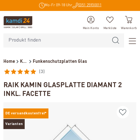
Mo-Fr 09-18 Uhr
0351 25930011
alt springen
Mein Konto
Merkliste
Warenkorb
Home
Kaminzubehör
Funkenschutzplatten Glas
(3)
Durchschnittliche Bewertung von 5 von 5 Sternen
RAIK KAMIN GLASPLATTE DIAMANT 2
INKL. FACETTE
DE versandkostenfrei*
Varianten