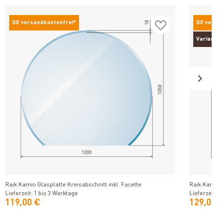
DE versandkostenfrei*
DE ver
Varian
Produkt ansehen
Raik Kamin Glasplatte Kreisabschnitt inkl. Facette
Raik Kamin
Lieferzeit: 1 bis 3 Werktage
Lieferzeit
119,00 €
129,00