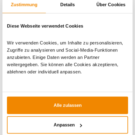
Zustimmung
Details
Über Cookies
Artikeldatenblatt drucken
Frage zum Artikel
Diese Webseite verwendet Cookies
Dieses Produkt finden Sie unter:
Grillzubehör
|
Zubehör
|
Wir verwenden Cookies, um Inhalte zu personalisieren,
Dutch Oven
|
Dutch Oven Zubehör
|
Grilltragetaschen
Zugriffe zu analysieren und Social-Media-Funktionen
anzubieten. Einige Daten werden an Partner
weitergegeben. Sie können alle Cookies akzeptieren,
ablehnen oder individuell anpassen.
ZUBEHÖR
Alle zulassen
Varianten
Varianten
Anpassen
-23%