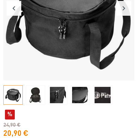
%
24,90 €
20,90 €