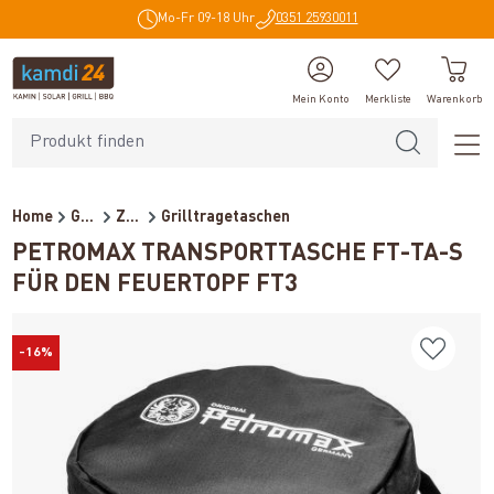
Mo-Fr 09-18 Uhr
0351 25930011
alt springen
Mein Konto
Merkliste
Warenkorb
Home
Grillzubehör
Zubehör
Grilltragetaschen
PETROMAX TRANSPORTTASCHE FT-TA-S
FÜR DEN FEUERTOPF FT3
-16%