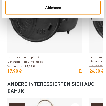
Ablehnen
Produkt ansehen
Petromax Feuertopf ft12
Petromax Fe
Lieferzeit: 1
Lieferzeit: 1 bis 3 Werktage
34,90 €
Varianten ab
25,90 €
17,90 €
26,90 €
ANDERE INTERESSIERTEN SICH AUCH
DAFÜR