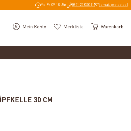
Mo-Fr 09-18 Uhr
0351 25930011
[email protected]
Mein Konto
Merkliste
Warenkorb
PFKELLE 30 CM