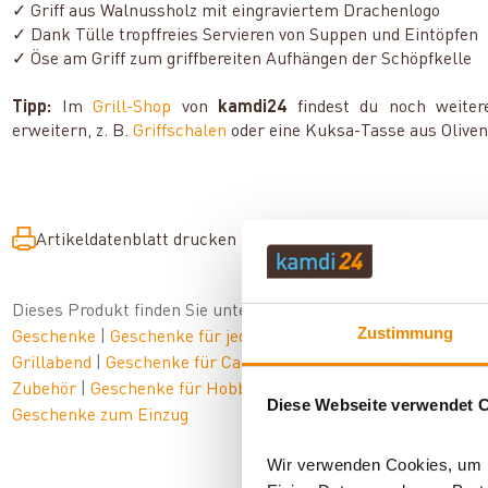
✓ Griff aus Walnussholz mit eingraviertem Drachenlogo
✓ Dank Tülle tropffreies Servieren von Suppen und Eintöpfen
✓ Öse am Griff zum griffbereiten Aufhängen der Schöpfkelle
Tipp:
Im
Grill-Shop
von
kamdi24
findest du noch weiter
erweitern, z. B.
Griffschalen
oder eine Kuksa-Tasse aus Oliven
Artikeldatenblatt drucken
Frage zum Artikel
Dieses Produkt finden Sie unter:
Grillzubehör
|
Zubehör
|
Küc
Zustimmung
Geschenke
|
Geschenke für jeden Anlass
|
Geschenke für eine
Grillabend
|
Geschenke für Camper & Outdoorfans
|
Outdoor
|
Zubehör
|
Geschenke für Hobbyköche
|
Küchenutensilien zu
Diese Webseite verwendet 
Geschenke zum Einzug
Wir verwenden Cookies, um In