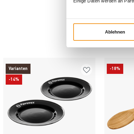
Einige Daten werden an Partn
Ablehnen
AN
Varianten
-18%
-14%