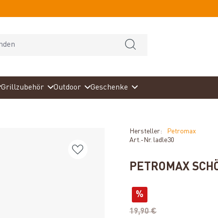
Grillzubehör
Outdoor
Geschenke
Hersteller:
Petromax
Art.-Nr.
ladle30
PETROMAX SCHÖ
%
19,90 €