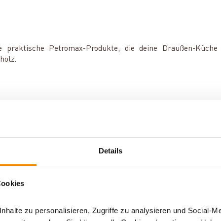
e praktische Petromax-Produkte, die deine Draußen-Küche
holz.
henhelfer
|
Details
n gemütlichen
Outdoorküchen-
m Verschenken
|
Cookies
halte zu personalisieren, Zugriffe zu analysieren und Social-M