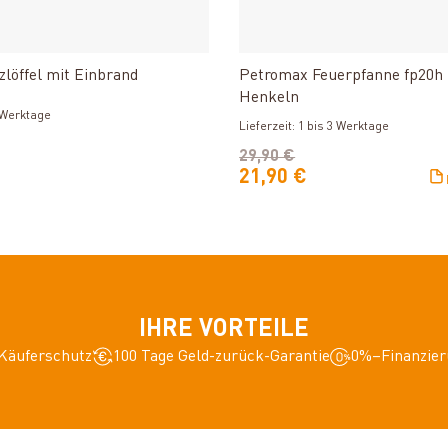
Produkt ansehen
Produkt ansehe
löffel mit Einbrand
Petromax Feuerpfanne fp20h 
Henkeln
3 Werktage
Lieferzeit: 1 bis 3 Werktage
29,90 €
21,90 €
IHRE VORTEILE
Käuferschutz
100 Tage Geld-zurück-Garantie
0%–Finanzier