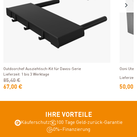
Produkt ansehen
Outdoorchef Ausziehtisch-Kit für Davos-Serie
Ooni Uten
Lieferzeit: 1 bis 3 Werktage
Lieferzeit
85,40 €
67,00 €
50,00 
IHRE VORTEILE
Käuferschutz
100 Tage Geld-zurück-Garantie
0%–Finanzierung