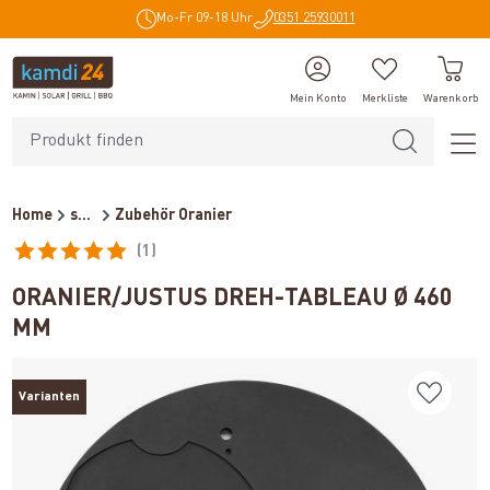
Mo-Fr 09-18 Uhr
0351 25930011
alt springen
Mein Konto
Merkliste
Warenkorb
Home
sonstiges Zubehör
Zubehör Oranier
(1)
Durchschnittliche Bewertung von 5 von 5 Sternen
ORANIER/JUSTUS DREH-TABLEAU Ø 460
MM
Varianten