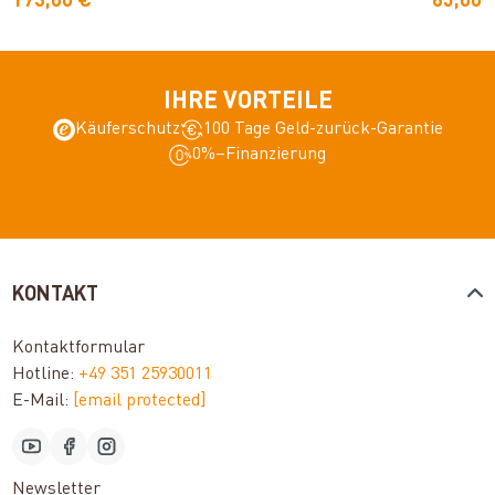
173,00 €
65,00 
IHRE VORTEILE
Käuferschutz
100 Tage Geld-zurück-Garantie
0%–Finanzierung
KONTAKT
Kontaktformular
Hotline:
+49 351 25930011
E-Mail:
[email protected]
Newsletter