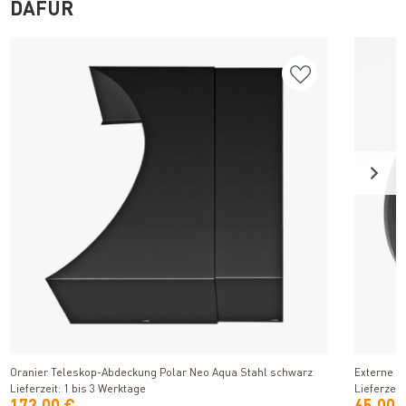
DAFÜR
Produkt ansehen
Oranier Teleskop-Abdeckung Polar Neo Aqua Stahl schwarz
Externe Z
Lieferzeit: 1 bis 3 Werktage
Lieferzeit