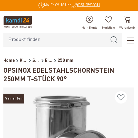
Mo-Fr 09-18 Uhr
0351 25930011
alt springen
Mein Konto
Merkliste
Warenkorb
Home
Kaminzubehör
Schornsteine
Einzelkomponente (doppelwan...
250 mm
OPSINOX EDELSTAHLSCHORNSTEIN
250MM T-STÜCK 90°
Varianten