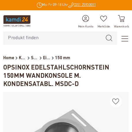
Mo-Fr 09-18 Uhr
0351 25930011
alt springen
Mein Konto
Merkliste
Warenkorb
Home
Kaminzubehör
Schornsteine
Einzelkomponente (doppelwan...
150 mm
OPSINOX EDELSTAHLSCHORNSTEIN
150MM WANDKONSOLE M.
KONDENSATABL. MSDC-D