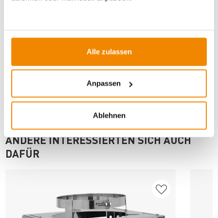
Artikeldatenblatt drucken
Frage zum Artikel
Dieses Produkt finden Sie unter:
Kaminzubehör
|
Alle zulassen
Einzelkomponente (doppelwandig)
|
150 mm
|
Schornsteine
|
Anpassen
Ablehnen
ANDERE INTERESSIERTEN SICH AUCH
DAFÜR