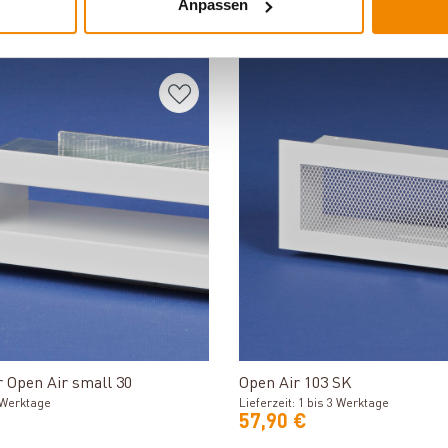
Anpassen
DERE INTERESSIERTEN SICH AUCH DA
Produkt ansehen
Produkt ansehe
r Open Air small 30
Open Air 103 SK
3 Werktage
Lieferzeit: 1 bis 3 Werktage
57,90 €