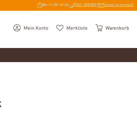
Mo-Fr 09-18 Uhr
0351 25930011
[email protected]
Mein Konto
Merkliste
Warenkorb
K