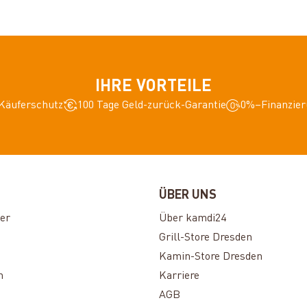
IHRE VORTEILE
Käuferschutz
100 Tage Geld-zurück-Garantie
0%–Finanzier
ÜBER UNS
er
Über kamdi24
Grill-Store Dresden
Kamin-Store Dresden
n
Karriere
AGB