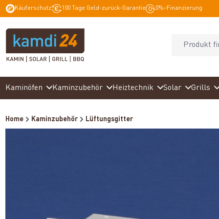
Käuferschutz
100 Tage Geld-zurück-Garantie
0%–Finanzierung
springen
Zur Hauptnavigation springen
Kaminöfen
Kaminzubehör
Heiztechnik
Solar
Grills
Home
Kaminzubehör
Lüftungsgitter