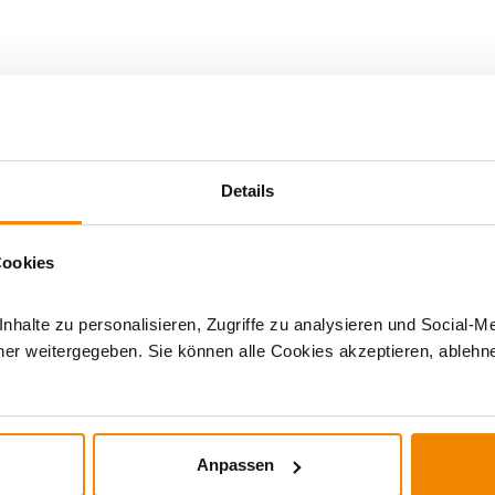
ls
|
Grillreiniger
|
Details
Cookies
halte zu personalisieren, Zugriffe zu analysieren und Social-M
er weitergegeben. Sie können alle Cookies akzeptieren, ablehne
DERE INTERESSIERTEN SICH AUCH DA
Anpassen
weit versandkostenfrei*