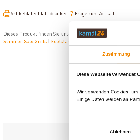
Artikeldatenblatt drucken
Frage zum Artikel
Dieses Produkt finden Sie unter:
Grillzubehör
|
Zubehör
|
Gril
Sommer-Sale Grills
|
Edelstahlgrills
Zustimmung
Diese Webseite verwendet 
Wir verwenden Cookies, um In
Einige Daten werden an Partn
AN
Ablehnen
Deutschland