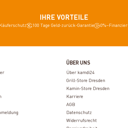
IHRE VORTEILE
Käuferschutz
100 Tage Geld-zurück-Garantie
0%–Finanzier
ÜBER UNS
er
Über kamdi24
Grill-Store Dresden
Kamin-Store Dresden
n
Karriere
AGB
nmeldung
Datenschutz
Widerrufsrecht