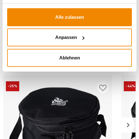
Dutch Oven
|
Dutch Oven Zubehör
Alle zulassen
Anpassen
ANDERE INTERESSIERTEN SICH AUCH
Ablehnen
DAFÜR
-25%
-44%