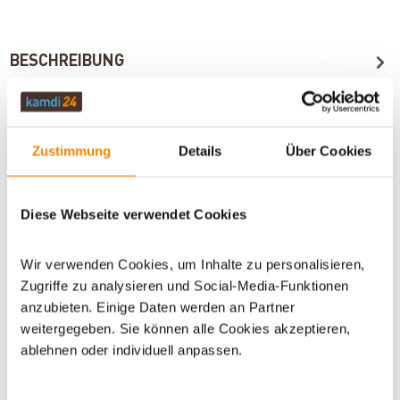
BESCHREIBUNG
TECHNISCHE DATEN
Zustimmung
Details
Über Cookies
BEWERTUNGEN (0)
Diese Webseite verwendet Cookies
Wir verwenden Cookies, um Inhalte zu personalisieren,
WICHTIGE INFOS
Zugriffe zu analysieren und Social-Media-Funktionen
anzubieten. Einige Daten werden an Partner
weitergegeben. Sie können alle Cookies akzeptieren,
Artikeldatenblatt drucken
Frage zum Artikel
ablehnen oder individuell anpassen.
Dieses Produkt finden Sie unter:
Grillzubehör
|
Zubehör
|