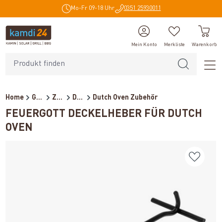
Mo-Fr 09-18 Uhr
0351 25930011
alt springen
Mein Konto
Merkliste
Warenkorb
Home
Grillzubehör
Zubehör
Dutch Oven
Dutch Oven Zubehör
FEUERGOTT DECKELHEBER FÜR DUTCH
OVEN