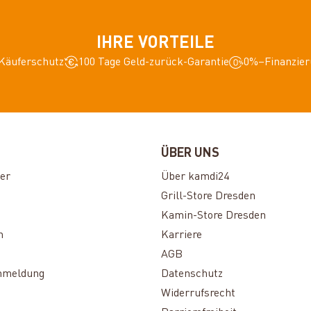
IHRE VORTEILE
Käuferschutz
100 Tage Geld-zurück-Garantie
0%–Finanzier
ÜBER UNS
er
Über kamdi24
Grill-Store Dresden
Kamin-Store Dresden
n
Karriere
AGB
nmeldung
Datenschutz
Widerrufsrecht