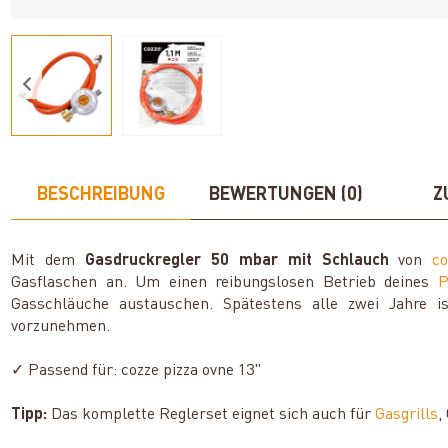
BESCHREIBUNG
BEWERTUNGEN (0)
Z
Mit dem
Gasdruckre
gle
r 50 mbar mit Schlauch
von
co
Gasflaschen an. Um einen reibungslosen Betrieb deines
P
Gasschläuche austauschen. Spätestens alle zwei Jahre i
vorzunehmen.
✓ Passend für: cozze pizza ovne 13"
Tipp:
Das komplette Reglerset eignet sich auch für
Gasgrills
,