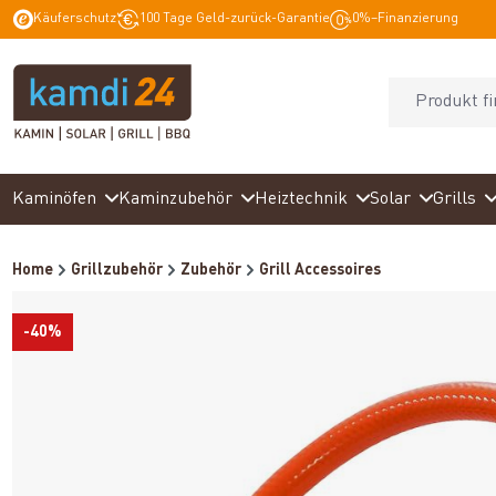
Käuferschutz
100 Tage Geld-zurück-Garantie
0%–Finanzierung
springen
Zur Hauptnavigation springen
Kaminöfen
Kaminzubehör
Heiztechnik
Solar
Grills
Home
Grillzubehör
Zubehör
Grill Accessoires
-40%