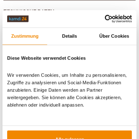
TECHNISCHE DATEN
Zustimmung
Details
Über Cookies
BEWERTUNGEN (0)
Diese Webseite verwendet Cookies
WICHTIGE INFOS
Wir verwenden Cookies, um Inhalte zu personalisieren,
Zugriffe zu analysieren und Social-Media-Funktionen
Artikeldatenblatt drucken
Frage zum Artikel
anzubieten. Einige Daten werden an Partner
weitergegeben. Sie können alle Cookies akzeptieren,
ablehnen oder individuell anpassen.
Dieses Produkt finden Sie unter:
Grillzubehör
|
Brennstoffe
und Grillanzünder
|
Gaskartuschen