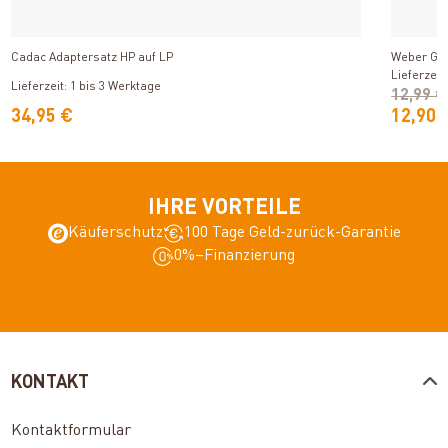
Produkt ansehen
Cadac Adaptersatz HP auf LP
Weber Ga
Lieferzeit
Lieferzeit: 1 bis 3 Werktage
12,99 €
34,95 €
12,90 
IHRE VORTEILE
Käuferschutz
100 Tage Geld-zurück-Garantie
0%–Finanzierung
KONTAKT
Kontaktformular