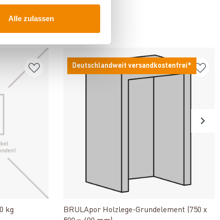
Alle zulassen
FÜR
Deutschlandweit versandkostenfrei*
n
Produkt ansehen
0 kg
BRULApor Holzlege-Grundelement (750 x