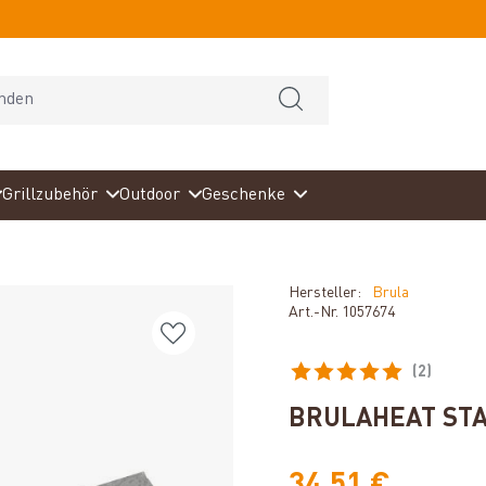
Grillzubehör
Outdoor
Geschenke
Hersteller:
Brula
Art.-Nr.
1057674
(2)
Durchschnittliche Bewertun
BRULAHEAT STAN