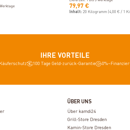
Lieferzeit: 1 bis 3 Werktage
79,97 €
3 Werktage
Inhalt:
20 Kilogramm
(4,00 € / 1 
IHRE VORTEILE
Käuferschutz
100 Tage Geld-zurück-Garantie
0%–Finanzier
ÜBER UNS
er
Über kamdi24
Grill-Store Dresden
Kamin-Store Dresden