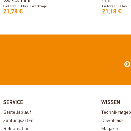
500 x 30 mm)
mm)
Lieferzeit: 1 bis 3 Werktage
Lieferzeit: 1 bis 
21,78 €
21,18 €
SERVICE
WISSEN
Bestellablauf
Technikratgeb
Zahlungsarten
Downloads
Reklamation
Magazin