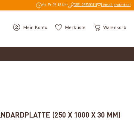
Mo-Fr 09-18 Uhr
0351 25930011
[email protected]
Mein Konto
Merkliste
Warenkorb
g von 5 von 5 Sternen
DARDPLATTE (250 X 1000 X 30 MM)