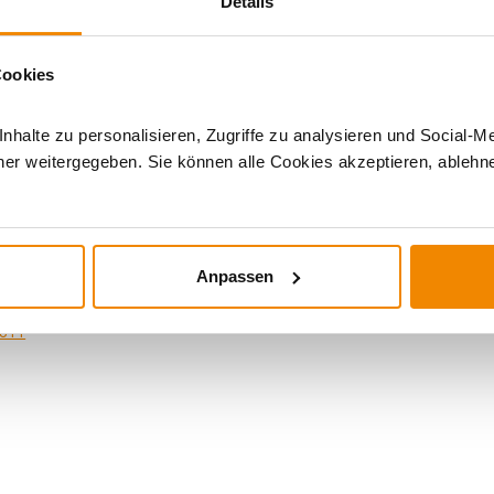
Details
Cookies
halte zu personalisieren, Zugriffe zu analysieren und Social-M
er weitergegeben. Sie können alle Cookies akzeptieren, ablehne
ür Solarthermie und Speicher:
ftigt sich bereits seit einigen Jahren mit den Themen Solarther
blem gibt es eine Lösung. Haben Sie Fragen zu unseren Produkt
Anpassen
tected]
0011