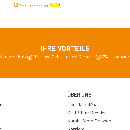
Produktdatenblatt
IHRE VORTEILE
Käuferschutz
100 Tage Geld-zurück-Garantie
0%–Finanzier
ÜBER UNS
er
Über kamdi24
Grill-Store Dresden
Kamin-Store Dresden
n
Karriere