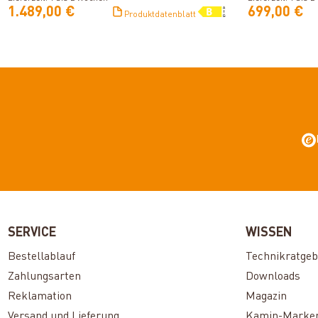
1.489,00 €
699,00 €
Produktdatenblatt
SERVICE
WISSEN
Bestellablauf
Technikratgeb
Zahlungsarten
Downloads
Reklamation
Magazin
Versand und Lieferung
Kamin-Marke