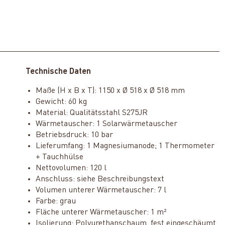
Technische Daten
Maße (H x B x T): 1150 x Ø 518 x Ø 518 mm
Gewicht: 60 kg
Material: Qualitätsstahl S275JR
Wärmetauscher: 1 Solarwärmetauscher
Betriebsdruck: 10 bar
Lieferumfang: 1 Magnesiumanode; 1 Thermometer
+ Tauchhülse
Nettovolumen: 120 l
Anschluss: siehe Beschreibungstext
Volumen unterer Wärmetauscher: 7 l
Farbe: grau
Fläche unterer Wärmetauscher: 1 m²
Isolierung: Polyurethanschaum, fest eingeschäumt,