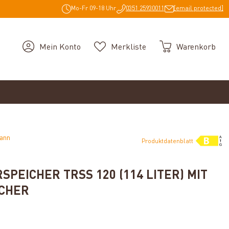
Mo-Fr 09-18 Uhr
0351 25930011
[email protected]
Mein Konto
Merkliste
Warenkorb
mann
Produktdatenblatt
PEICHER TRSS 120 (114 LITER) MIT
CHER