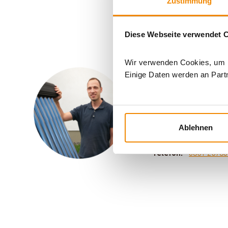
Zustimmung
Diese Webseite verwendet 
Wir verwenden Cookies, um In
Einige Daten werden an Partn
Ihr Berater f
Sven Klitzsch beschä
Motto: Für jedes Pro
Ablehnen
E-Mail:
[email pro
Telefon:
0351 2593