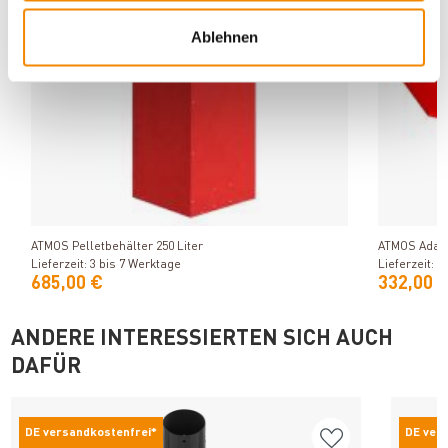
Ablehnen
Produkt ansehen
ATMOS Pelletbehälter 250 Liter
ATMOS Adapte
Lieferzeit: 3 bis 7 Werktage
Lieferzeit: 3
685,00 €
332,00 
ANDERE INTERESSIERTEN SICH AUCH
DAFÜR
DE versandkostenfrei*
DE ver