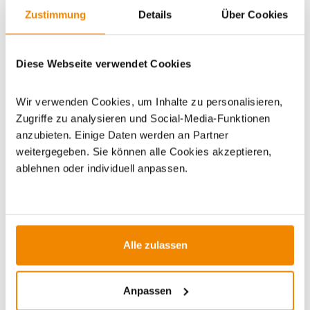
Zustimmung
Details
Über Cookies
Artikeldatenblatt drucken
Frage zum Artikel
Diese Webseite verwendet Cookies
Dieses Produkt finden Sie unter:
sonstiges Zubehör
|
Wir verwenden Cookies, um Inhalte zu personalisieren,
Zubehör ATMOS
Zugriffe zu analysieren und Social-Media-Funktionen
anzubieten. Einige Daten werden an Partner
weitergegeben. Sie können alle Cookies akzeptieren,
ablehnen oder individuell anpassen.
ZUBEHÖR
Alle zulassen
DE versandkostenfrei*
Varianten
Anpassen
Varianten