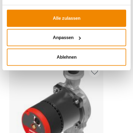
melden Sie sich gern bei uns:
E-Mail:
[email protected]
Alle zulassen
Telefon:
0351 25930011
Anpassen
ZUBEHÖR
Ablehnen