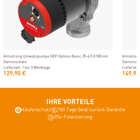
Produkt ansehen
Armstrong Umwälzpumpe HEP Optimo Basic 25-4.0 G180 mit
Armstrong
Dämmschale
Dämmsch
Lieferzeit: 1 bis 3 Werktage
Lieferzeit
129,90 €
149,99
IHRE VORTEILE
Käuferschutz
100 Tage Geld-zurück-Garantie
0%–Finanzierung