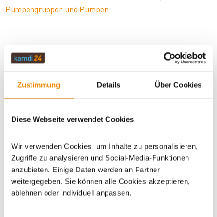
Pumpengruppen und Pumpen
Zustimmung
Details
Über Cookies
Diese Webseite verwendet Cookies
Ihr Berater für Solarthermie und
Wir verwenden Cookies, um Inhalte zu personalisieren,
Speicher:
Zugriffe zu analysieren und Social-Media-Funktionen
anzubieten. Einige Daten werden an Partner
Sven Klitzsch beschäftigt sich bereits seit einigen
weitergegeben. Sie können alle Cookies akzeptieren,
Jahren mit den Themen Solarthermie,
Speichertechnik und regenerative Energien. Sein
ablehnen oder individuell anpassen.
Motto: Für jedes Problem gibt es eine Lösung. Haben
Sie Fragen zu unseren Produkten und Services? Dann