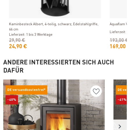
Produkt ansehen
Kaminbesteck Albert, 4-teilig, schwarz, Edelstahlgriffe,
Aquaflam VA
66 cm
Lieferzeit: 1
Lieferzeit: 1 bis 3 Werktage
29,90 €
193,00 €
24,90 €
169,00 
ANDERE INTERESSIERTEN SICH AUCH
DAFÜR
DE versandkostenfrei*
DE ver
-40%
-41%