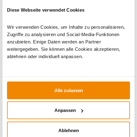
Wasserführende Kaminöfen
|
11 bis 13 kW
|
Kaminöfen in
Diese Webseite verwendet Cookies
Braun
|
Holzofen
|
Kaminofen 150 mm Anschluss
|
Kaminöfen mit externer Luftzufuhr
Wir verwenden Cookies, um Inhalte zu personalisieren,
Zugriffe zu analysieren und Social-Media-Funktionen
anzubieten. Einige Daten werden an Partner
weitergegeben. Sie können alle Cookies akzeptieren,
ablehnen oder individuell anpassen.
Alle zulassen
Ihr Berater zum Thema Öfen und
Kamine:
Anpassen
Silvio Wirth berät Sie gern rund um das Thema
Kaminöfen. Keine Frage bleibt unbeantwortet, kein
Ablehnen
Problem ungelöst. Haben Sie Fragen zu unseren