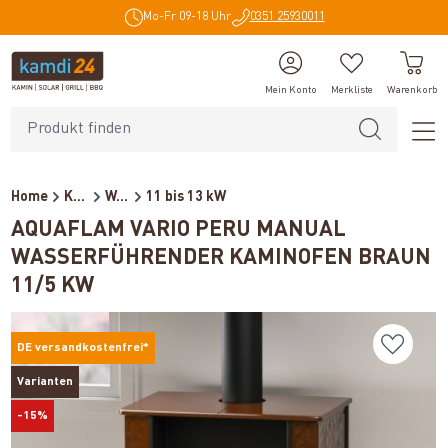
Mo-Fr 09-18 Uhr
0351 25930011
alt springen
Mein Konto
Merkliste
Warenkorb
Home
Kaminöfen
Wasserführende Kaminöfen
11 bis 13 kW
AQUAFLAM VARIO PERU MANUAL
WASSERFÜHRENDER KAMINOFEN BRAUN
11/5 KW
DE versandkostenfrei*
Varianten
-15%