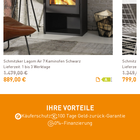
Produkt ansehen
Schmitzker Lagom Air 7 Kaminofen Schwarz
Schmitzke
Lieferzeit: 1 bis 3 Werktage
Lieferzeit
1.479,00 €
1.349,0
889,00 €
799,00
IHRE VORTEILE
Käuferschutz
100 Tage Geld-zurück-Garantie
0%–Finanzierung