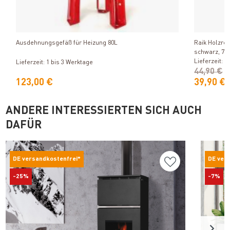
Produkt ansehen
Ausdehnungsgefäß für Heizung 80L
Raik Holzreg
schwarz, 74
Lieferzeit: 1
Lieferzeit: 1 bis 3 Werktage
44,90 €
123,00 €
39,90 €
ANDERE INTERESSIERTEN SICH AUCH
DAFÜR
DE versandkostenfrei*
DE ver
-25%
-7%