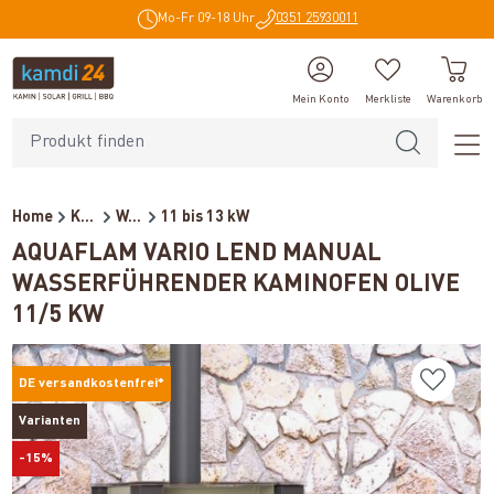
Mo-Fr 09-18 Uhr
0351 25930011
alt springen
Mein Konto
Merkliste
Warenkorb
Home
Kaminöfen
Wasserführende Kaminöfen
11 bis 13 kW
AQUAFLAM VARIO LEND MANUAL
WASSERFÜHRENDER KAMINOFEN OLIVE
11/5 KW
DE versandkostenfrei*
Varianten
-15%