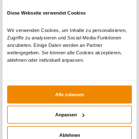
Wasserführende Kaminöfen
|
11 bis 13 kW
|
Kaminofen Grün
|
Holzofen
|
Kaminofen 150 mm Anschluss
|
Kaminöfen mit
Diese Webseite verwendet Cookies
externer Luftzufuhr
Wir verwenden Cookies, um Inhalte zu personalisieren,
Zugriffe zu analysieren und Social-Media-Funktionen
anzubieten. Einige Daten werden an Partner
weitergegeben. Sie können alle Cookies akzeptieren,
ablehnen oder individuell anpassen.
Alle zulassen
Ihr Berater zum Thema Öfen und
Kamine:
Anpassen
Silvio Wirth berät Sie gern rund um das Thema
Kaminöfen. Keine Frage bleibt unbeantwortet, kein
Ablehnen
Problem ungelöst. Haben Sie Fragen zu unseren