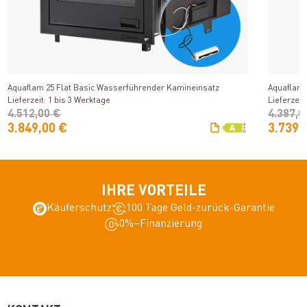
Produkt ansehen
Aquaflam 25 Flat Basic Wasserführender Kamineinsatz
Aquaflam 
Lieferzeit: 1 bis 3 Werktage
Lieferzeit
4.512,00 €
4.387,0
3.849,00 €
3.739,
IHRE VORTEILE
Käuferschutz
100 Tage Geld-zurück-Garantie
0%–Finanzierung