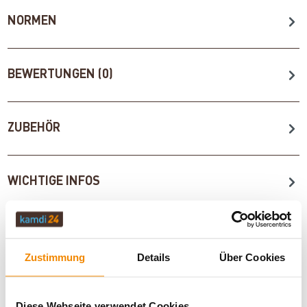
NORMEN
BEWERTUNGEN (0)
ZUBEHÖR
WICHTIGE INFOS
Artikeldatenblatt drucken
Frage zum Artikel
Zustimmung
Details
Über Cookies
Dieses Produkt finden Sie unter:
Kaminöfen
|
Wasserführende Kamineinsätze
|
Kaminöfen in schwarz
|
Diese Webseite verwendet Cookies