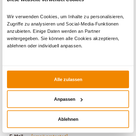
Kaminofen mit Abbrandsteuerung
|
Holzofen
|
Kaminöfen
mit externer Luftzufuhr
Wir verwenden Cookies, um Inhalte zu personalisieren,
Zugriffe zu analysieren und Social-Media-Funktionen
anzubieten. Einige Daten werden an Partner
weitergegeben. Sie können alle Cookies akzeptieren,
ablehnen oder individuell anpassen.
Alle zulassen
Ihr Berater zum Thema Öfen und
Kamine:
Anpassen
Silvio Wirth berät Sie gern rund um das Thema
Kaminöfen. Keine Frage bleibt unbeantwortet, kein
Ablehnen
Problem ungelöst. Haben Sie Fragen zu unseren
Produkten? Dann kontaktieren Sie uns gern unter: