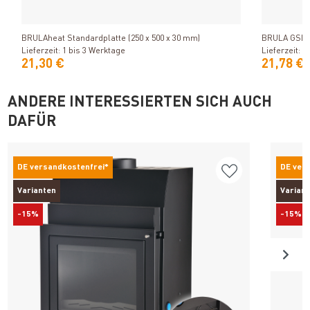
Produkt ansehen
BRULAheat Standardplatte (250 x 500 x 30 mm)
BRULA GSL Ka
Lieferzeit: 1 bis 3 Werktage
Lieferzeit: 1
21,30 €
21,78 €
ANDERE INTERESSIERTEN SICH AUCH
DAFÜR
DE versandkostenfrei*
DE ver
Varianten
Varian
-15%
-15%