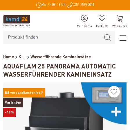
Mo-Fr 09-18 Uhr
0351 25930011
alt springen
Mein Konto
Merkliste
Warenkorb
Home
Kaminöfen
Wasserführende Kamineinsätze
AQUAFLAM 25 PANORAMA AUTOMATIC
WASSERFÜHRENDER KAMINEINSATZ
DE versandkostenfrei*
Varianten
-15%