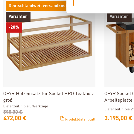
Deutschlandweit versandkostenfrei*
Deutschland
Varianten
Varianten
-20%
Produkt ansehen
OFYR Holzeinsatz für Sockel PRO Teakholz
OFYR Sockel 
groß
Arbeitsplatte
Lieferzeit: 1 bis 3 Werktage
Lieferzeit: 1 bis 
590,00 €
472,00 €
3.195,00 €
Produktdatenblatt