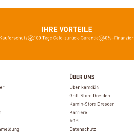
IHRE VORTEILE
Käuferschutz
100 Tage Geld-zurück-Garantie
0%–Finanzier
ÜBER UNS
er
Über kamdi24
Grill-Store Dresden
Kamin-Store Dresden
n
Karriere
AGB
nmeldung
Datenschutz