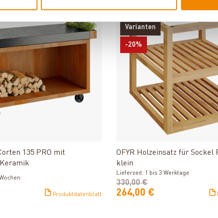
weit versandkostenfrei*
Deutschlandweit versandkos
Varianten
-20%
Produkt ansehen
Produkt ansehe
Corten 135 PRO mit
OFYR Holzeinsatz für Sockel
 Keramik
klein
Lieferzeit: 1 bis 3 Werktage
2 Wochen
330,00 €
264,00 €
Produktdatenblatt