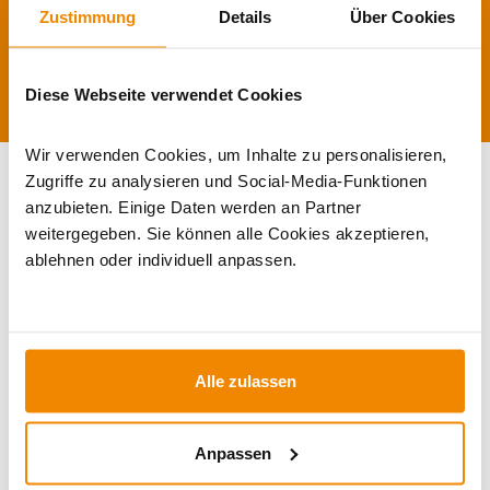
IHRE VORTEILE
Zustimmung
Details
Über Cookies
Käuferschutz
100 Tage Geld-zurück-Garantie
0%–Finanzierung
Diese Webseite verwendet Cookies
Wir verwenden Cookies, um Inhalte zu personalisieren,
Zugriffe zu analysieren und Social-Media-Funktionen
KONTAKT
anzubieten. Einige Daten werden an Partner
weitergegeben. Sie können alle Cookies akzeptieren,
Kontaktformular
ablehnen oder individuell anpassen.
Hotline:
+49 351 25930011
E-Mail:
[email protected]
Alle zulassen
Newsletter
Anpassen
Vertrag widerrufen